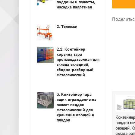
поддоны и паллеты,
насадка паллетная
Поделитьс
2. Тележки
2.1. Контейнер
корзина тара
производственная для
склада складной,
сборно-разборный
металлический
3. Контейнер тара
ящик ограждение на
паллет поддон
металлический для
хранения овощей и
Контейнер
плодов
поддон ме
овощей. К
склада ра