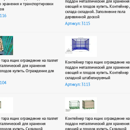
поддон металлический для хранения
о хранения и транспортировки
овощей и плодов купить. Контейнер 
ов
склада складной. Заполнение пола
3116
деревянной доской
Артикул: 3115
 тара ящик ограждение на паллет
Контейнер тара ящик ограждение на
таллический для хранения
поддон металлический для хранения
плодов купить. Ограждение для
овощей и плодов купить. Контейнер
складной штабелируемый
3104
Артикул: 3113
 тара ящик ограждение на паллет
Контейнер тара ящик ограждение на
таллический для хранения
поддон металлический для хранения
плодов купить. Складной
овощей и плодов купить. Складной