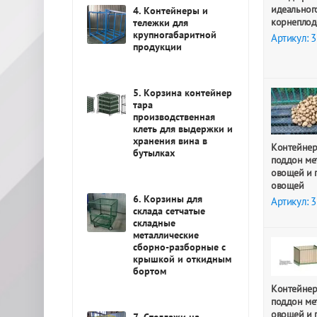
идеальног
4. Контейнеры и
корнеплод
тележки для
крупногабаритной
Артикул: 
продукции
5. Корзина контейнер
тара
производственная
клеть для выдержки и
хранения вина в
Контейнер
бутылках
поддон ме
овощей и 
овощей
6. Корзины для
Артикул: 
склада сетчатые
складные
металлические
сборно-разборные с
крышкой и откидным
бортом
Контейнер
поддон ме
овощей и 
7. Стеллажи на