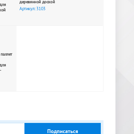
деревянной доской
для
Артикул: 3103
кой
 паллет
для
-
Подписаться