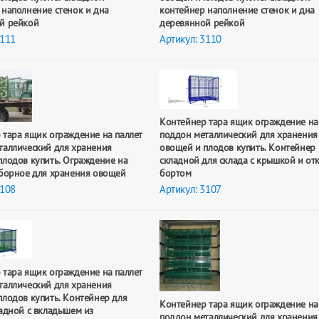
 наполнение стенок и дна
контейнер наполнение стенок и дна
й рейкой
деревянной рейкой
3111
Артикул: 3110
Контейнер тара ящик ограждение на
 тара ящик ограждение на паллет
поддон металлический для хранения
таллический для хранения
овощей и плодов купить. Контейнер
плодов купить. Ограждение на
складной для склада с крышкой и о
зборное для хранения овощей
бортом
3108
Артикул: 3107
 тара ящик ограждение на паллет
таллический для хранения
плодов купить. Контейнер для
Контейнер тара ящик ограждение на
ладной с вкладышем из
поддон металлический для хранения