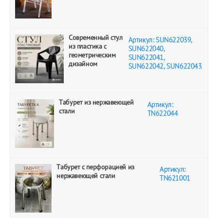
Современный стул
Артикул: SUN622039,
из пластика с
SUN622040,
геометрическим
SUN622041,
дизайном
SUN622042, SUN622043
Табурет из нержавеющей
Артикул:
стали
TN622044
Табурет с перфорацией из
Артикул:
нержавеющей стали
TN621001